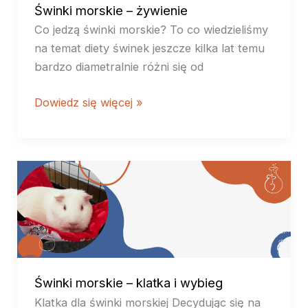
Świnki morskie – żywienie
Co jedzą świnki morskie? To co wiedzieliśmy
na temat diety świnek jeszcze kilka lat temu
bardzo diametralnie różni się od
Dowiedz się więcej »
Świnki
morskie
–
klatka
i
wybieg
Świnki morskie – klatka i wybieg
Klatka dla świnki morskiej Decydując się na