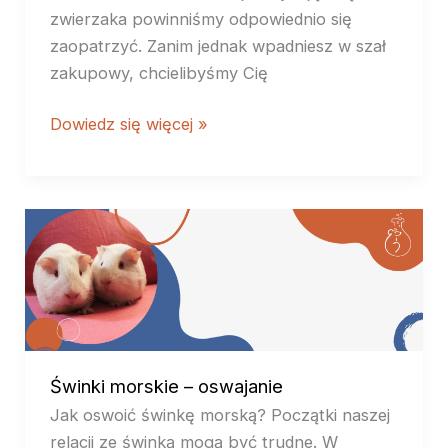
zwierzaka powinniśmy odpowiednio się
zaopatrzyć. Zanim jednak wpadniesz w szał
zakupowy, chcielibyśmy Cię
Dowiedz się więcej »
Świnki
morskie
–
oswajanie
Świnki morskie – oswajanie
Jak oswoić świnkę morską? Początki naszej
relacji ze świnką mogą być trudne. W