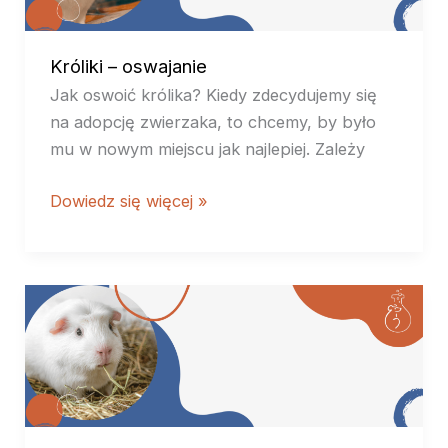
Króliki – oswajanie
Jak oswoić królika? Kiedy zdecydujemy się
na adopcję zwierzaka, to chcemy, by było
mu w nowym miejscu jak najlepiej. Zależy
Dowiedz się więcej »
Świnki
morskie
–
żywienie