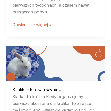
pierwszych tygodniach, a czasem nawet
miesiącach pobytu
Dowiedz się więcej »
Króliki
–
klatka
i
wybieg
Króliki – klatka i wybieg
Klatka dla królika Kiedy organizujemy
pierwsze akcesoria dla królika, to zawsze
myślimy o jego „własnym kącie”. Warto, by