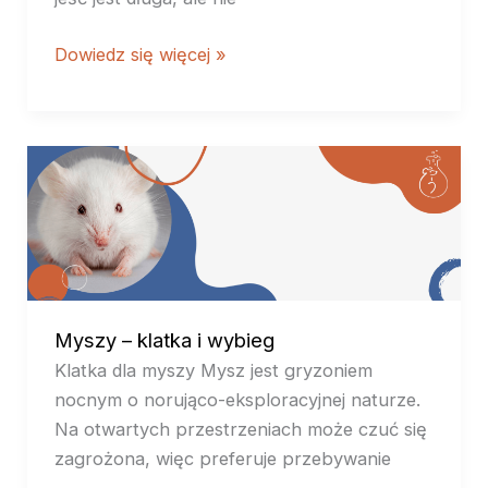
Dowiedz się więcej »
Myszy
–
klatka
i
wybieg
Myszy – klatka i wybieg
Klatka dla myszy Mysz jest gryzoniem
nocnym o norująco-eksploracyjnej naturze.
Na otwartych przestrzeniach może czuć się
zagrożona, więc preferuje przebywanie