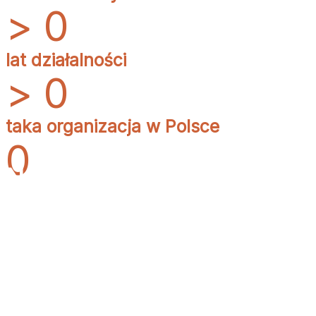
>
0
lat działalności
>
0
taka organizacja w Polsce
0
Nasza działalność to nie
tylko adopcje
Współpracujemy ze środowiskiem naukowym, by
wprowadzać realne zmiany w traktowaniu zwierząt
wykorzystywanych w badaniach.