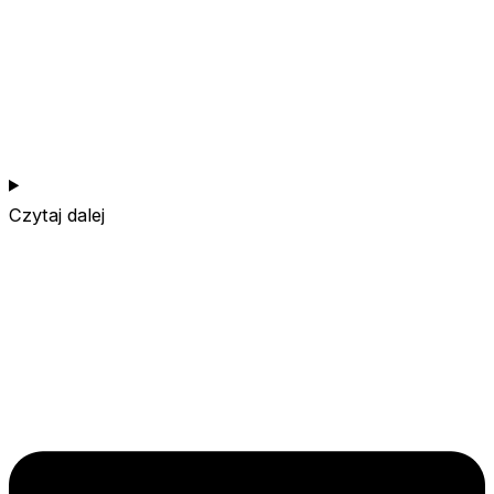
Opracowujemy dobre praktyki utrzymania i wzbogaceń d
gryzoni i królików w laboratoriach. Zwiększamy świado
środowiska naukowego na temat urozmaicania warunkó
zwierząt w laboratoriach
Czytaj dalej