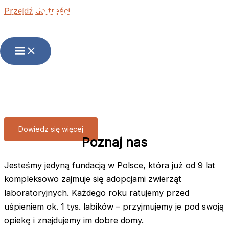
Odmień los zwierząt
Przejdź do treści
laboratoryjnych
Adoptuj! Wspieraj!
Działaj dla Lab Rescue!
Dowiedz się więcej
Poznaj nas
Jesteśmy jedyną fundacją w Polsce, która już od 9 lat
kompleksowo zajmuje się adopcjami zwierząt
laboratoryjnych. Każdego roku ratujemy przed
uśpieniem ok. 1 tys. labików – przyjmujemy je pod swoją
opiekę i znajdujemy im dobre domy.