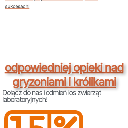
sukcesach!
Edukujemy też
społeczeństwo na
temat
odpowiedniej opieki nad
gryzoniami i królikami
Dołącz do nas i odmień los zwierząt
laboratoryjnych!